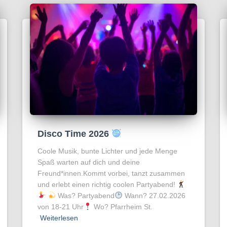
Disco Time 2026
Coole Musik, bunte Lichter und jede Menge
Spaß warten auf dich und deine
Freund*innen.Kommt vorbei, tanzt zusammen
und erlebt einen richtig coolen Partyabend!
Was? Partyabend
Wann? 27.02.2026
von 18-21 Uhr
Wo? Pfarrheim St.
Weiterlesen