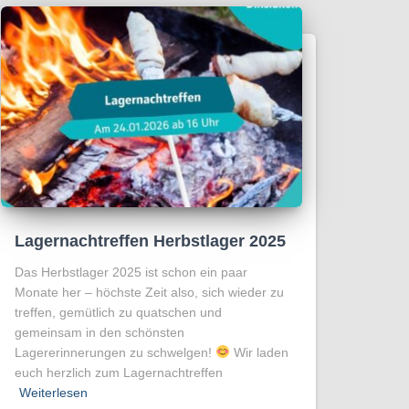
Lagernachtreffen Herbstlager 2025
Das Herbstlager 2025 ist schon ein paar
Monate her – höchste Zeit also, sich wieder zu
treffen, gemütlich zu quatschen und
gemeinsam in den schönsten
Lagererinnerungen zu schwelgen!
Wir laden
euch herzlich zum Lagernachtreffen
Weiterlesen