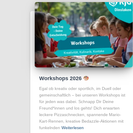
Workshops 2026
Egal ob kreativ oder sportlich, im Duell oder
gemeinschaftlich – bei unseren Workshops ist
für jeden was dabei. Schnapp Dir Deine
Freund*innen und los gehts! Dich erwarten
leckere Pizzaschnecken, spannende Mario-
Kart-Rennen, kreative Bedazzle-Aktionen mit
funkelnden
Weiterlesen